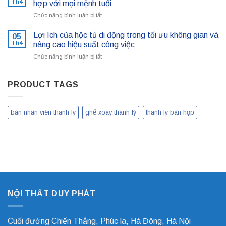
quỳ
Th4
hợp với mọi mệnh tuổi
điểm
bàn
của
ở
Chức năng bình luận bị tắt
văn
ghế
Top
phòng
5
đem
Lợi ích của hộc tủ di động trong tối ưu không gian và
05
loại
lại
Th4
nâng cao hiệu suất công việc
cây
những
ở
Chức năng bình luận bị tắt
để
lợi
Lợi
bàn
ích
ích
làm
gì?
của
PRODUCT TAGS
việc
hộc
đem
tủ
lại
di
may
bàn nhân viên thanh lý
ghế xoay thanh lý
thanh lý bàn họp
động
mắn,
trong
phù
tối
hợp
ưu
với
không
mọi
gian
mệnh
và
tuổi
nâng
cao
NỘI THẤT DUY PHÁT
hiệu
suất
công
việc
Cuối đường Chiến Thắng, Phúc la, Hà Đông, Hà Nội