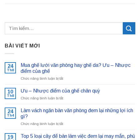
BÀI VIẾT MỚI
Mua ghế lưới văn phòng hay ghế da? Ưu – Nhược
24
Th8
điểm của ghế
ở
Chức năng bình luận bị tắt
Mua
ghế
Ưu – Nhược điểm của ghế chân quỳ
10
lưới
Th8
ở
Chức năng bình luận bị tắt
văn
Ưu
phòng
–
Làm vách ngăn bàn văn phòng đem lại những lợi ích
hay
24
Nhược
Th4
ghế
gì?
điểm
da?
ở
Chức năng bình luận bị tắt
của
Ưu
Làm
ghế
–
vách
chân
Top 5 loại cây để bàn làm việc đem lại may mắn, phù
19
Nhược
ngăn