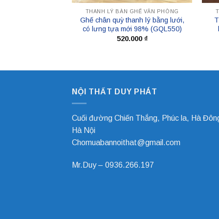
 GHẾ VĂN PHÒNG
THANH LÝ BÀN GHẾ VĂN PHÒNG
p lưng thấp giá rẻ
Ghế chân quỳ thanh lý bằng lưới,
T
G150)
có lưng tựa mới 98% (GQL550)
.000
₫
520.000
₫
NỘI THẤT DUY PHÁT
Cuối đường Chiến Thắng, Phúc la, Hà Đôn
Hà Nội
Chomuabannoithat@gmail.com
Mr.Duy –
0936.266.197