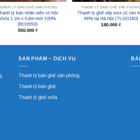
THANH LÝ BÀN GHẾ VĂN PHÒNG
THANH LÝ BÀN GHẾ VĂN PHÒN
hanh lý bàn nhân viên có hộc
Thanh lý ghế xếp inox cũ còn 
khóa 1.2m x 0.6m mới 100%
98% tại Hà Nội (TLGG180)
(BCH550)
180.000
₫
550.000
₫
SẢN PHẨM – DỊCH VỤ
BẢ
g,
Thanh lý bàn ghế văn phòng
Thanh lý bàn ghế
Thanh lý ghế sofa