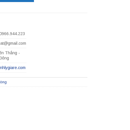
 0966.944.223
hat@gmail.com
ến Thắng -
 Đông
anhlygiare.com
hòng