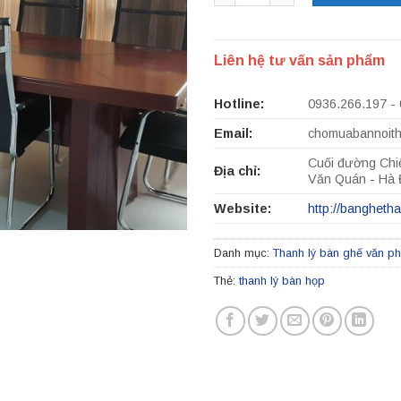
Liên hệ tư vấn sản phẩm
Hotline:
0936.266.197 -
Email:
chomuabannoit
Cuối đường Chi
Địa chỉ:
Văn Quán - Hà
Website:
http://bangheth
Danh mục:
Thanh lý bàn ghế văn p
Thẻ:
thanh lý bàn họp