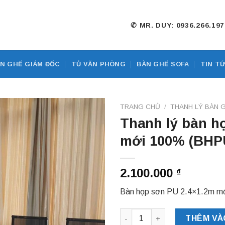
✆ MR. DUY: 0936.266.
N GHẾ GIÁM ĐỐC
TỦ VĂN PHÒNG
BÀN GHẾ SOFA
TIN T
TRANG CHỦ
/
THANH LÝ BÀN 
Thanh lý bàn h
mới 100% (BHP
2.100.000
₫
Bàn họp sơn PU 2.4×1.2m m
Thanh lý bàn họp sơn PU 2.4
THÊM VÀ