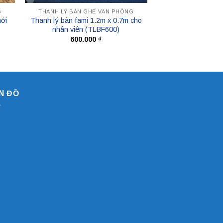
G
THANH LÝ BÀN GHẾ VĂN PHÒNG
mới
Thanh lý bàn fami 1.2m x 0.7m cho
nhân viên (TLBF600)
600.000
₫
N ĐỒ