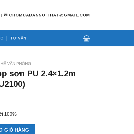
197 | ✉ CHOMUABANNOITHAT@GMAIL.COM
ỨC
TƯ VẤN
GHẾ VĂN PHÒNG
ọp sơn PU 2.4×1.2m
U2100)
ới 100%
x1.2m mới 100% (BHPU2100) số lượng
O GIỎ HÀNG