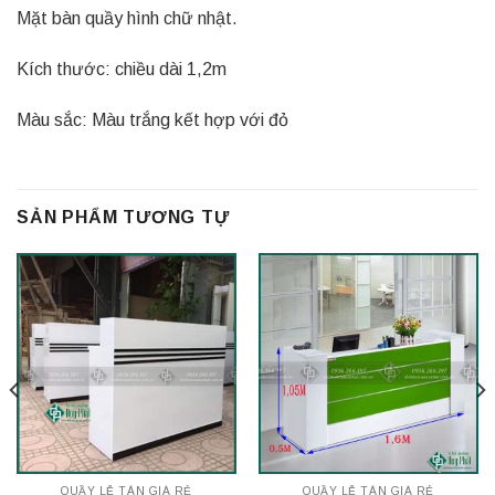
Mặt bàn quầy hình chữ nhật.
Kích thước: chiều dài 1,2m
Màu sắc: Màu trắng kết hợp với đỏ
SẢN PHẨM TƯƠNG TỰ
QUẦY LỄ TÂN GIÁ RẺ
QUẦY LỄ TÂN GIÁ RẺ