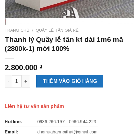
TRANG CHỦ
/
QUẦY LỄ TÂN GIÁ RẺ
Thanh lý Quầy lễ tân kt dài 1m6 mã
(2800k-1) mới 100%
2.800.000
₫
Thanh lý Quầy lễ tân kt dài 1m6 mã (2800k-1) mới 100% số lư
THÊM VÀO GIỎ HÀNG
Liên hệ tư vấn sản phẩm
Hotline:
0936.266.197 - 0966.944.223
Email:
chomuabannoithat@gmail.com