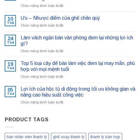
ở
Chức năng bình luận bị tắt
Mua
ghế
Ưu – Nhược điểm của ghế chân quỳ
10
lưới
Th8
ở
Chức năng bình luận bị tắt
văn
Ưu
phòng
–
Làm vách ngăn bàn văn phòng đem lại những lợi ích
hay
24
Nhược
Th4
ghế
gì?
điểm
da?
ở
Chức năng bình luận bị tắt
của
Ưu
Làm
ghế
–
vách
chân
Top 5 loại cây để bàn làm việc đem lại may mắn, phù
19
Nhược
ngăn
quỳ
Th4
hợp với mọi mệnh tuổi
điểm
bàn
của
ở
Chức năng bình luận bị tắt
văn
ghế
Top
phòng
5
đem
Lợi ích của hộc tủ di động trong tối ưu không gian và
05
loại
lại
Th4
nâng cao hiệu suất công việc
cây
những
ở
Chức năng bình luận bị tắt
để
lợi
Lợi
bàn
ích
ích
làm
gì?
của
PRODUCT TAGS
việc
hộc
đem
tủ
lại
di
may
bàn nhân viên thanh lý
ghế xoay thanh lý
thanh lý bàn họp
động
mắn,