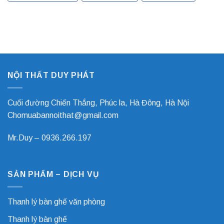
trong
phù
tối
hợp
ưu
với
không
mọi
gian
mệnh
và
tuổi
nâng
cao
NỘI THẤT DUY PHÁT
hiệu
suất
công
việc
Cuối đường Chiến Thắng, Phúc la, Hà Đông, Hà Nội
Chomuabannoithat@gmail.com
Mr.Duy –
0936.266.197
SẢN PHẨM – DỊCH VỤ
Thanh lý bàn ghế văn phòng
Thanh lý bàn ghế