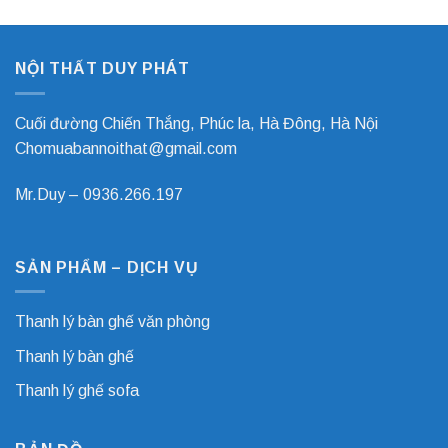
mệnh
và
tuổi
nâng
cao
NỘI THẤT DUY PHÁT
hiệu
suất
công
việc
Cuối đường Chiến Thắng, Phúc la, Hà Đông, Hà Nội
Chomuabannoithat@gmail.com
Mr.Duy –
0936.266.197
SẢN PHẨM – DỊCH VỤ
Thanh lý bàn ghế văn phòng
Thanh lý bàn ghế
Thanh lý ghế sofa