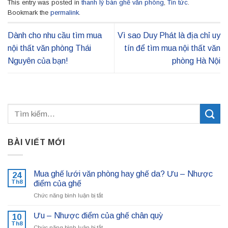
This entry was posted in
thanh lý bàn ghế văn phòng
,
Tin tức
.
Bookmark the
permalink
.
Dành cho nhu cầu tìm mua
Vì sao Duy Phát là địa chỉ uy
nội thất văn phòng Thái
tín để tìm mua nội thất văn
Nguyên của bạn!
phòng Hà Nội
BÀI VIẾT MỚI
Mua ghế lưới văn phòng hay ghế da? Ưu – Nhược
24
Th8
điểm của ghế
ở
Chức năng bình luận bị tắt
Mua
ghế
Ưu – Nhược điểm của ghế chân quỳ
10
lưới
Th8
ở
Chức năng bình luận bị tắt