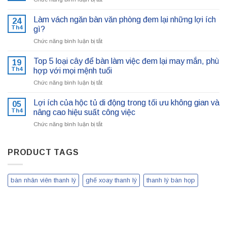
văn
Ưu
phòng
–
Làm vách ngăn bàn văn phòng đem lại những lợi ích
hay
24
Nhược
Th4
ghế
gì?
điểm
da?
ở
Chức năng bình luận bị tắt
của
Ưu
Làm
ghế
–
vách
chân
Top 5 loại cây để bàn làm việc đem lại may mắn, phù
19
Nhược
ngăn
quỳ
Th4
hợp với mọi mệnh tuổi
điểm
bàn
của
ở
Chức năng bình luận bị tắt
văn
ghế
Top
phòng
5
đem
Lợi ích của hộc tủ di động trong tối ưu không gian và
05
loại
lại
Th4
nâng cao hiệu suất công việc
cây
những
ở
Chức năng bình luận bị tắt
để
lợi
Lợi
bàn
ích
ích
làm
gì?
của
PRODUCT TAGS
việc
hộc
đem
tủ
lại
di
may
bàn nhân viên thanh lý
ghế xoay thanh lý
thanh lý bàn họp
động
mắn,
trong
phù
tối
hợp
ưu
với
không
mọi
gian